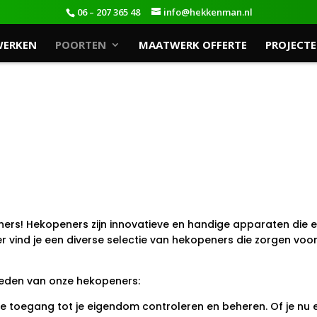
06 – 207 365 48
info@hekkenman.nl
WERKEN
POORTEN
MAATWERK OFFERTE
PROJECT
ers! Hekopeners zijn innovatieve en handige apparaten die 
r vind je een diverse selectie van hekopeners die zorgen voor 
eden van onze hekopeners:
 toegang tot je eigendom controleren en beheren. Of je nu ee